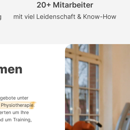
20+ Mitarbeiter
g
mit viel Leidenschaft & Know-How
mmen
ngebote unter
 Physiotherapie
.
erten um Ihre
nd um Training,