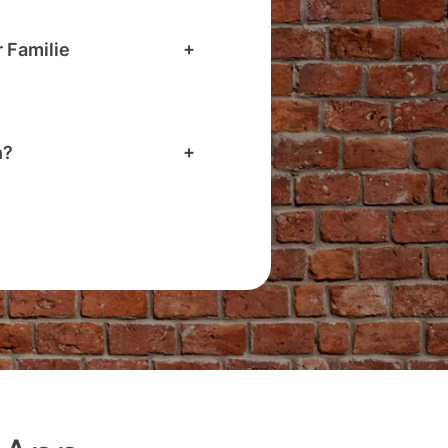
 Familie
n?