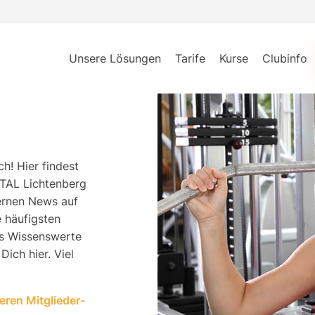
Partner
Mitglieder
Unsere Lösungen
Tarife
Kurse
Clubinfo
h! Hier findest
VITAL Lichtenberg
ternen News auf
 häufigsten
es Wissenswerte
ich hier. Viel
eren Mitglieder-