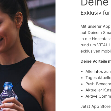
Deine
Exklusiv fü
Mit unserer App
auf Deinem Smar
in die Hosentas
rund um VITAL L
exklusiven mobil
Deine Vorteile m
Alle Infos zu
Tagesaktuell
Push-Benachr
Aktueller Kur
Aktive Comm
Jetzt App Store