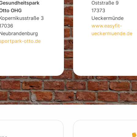
Gesundheitspark
Oststraße 9
Otto OHG
17373
Kopernikusstraße 3
Ueckermünde
17036
www.easyfit-
Neubrandenburg
ueckermuende.de
sportpark-otto.de