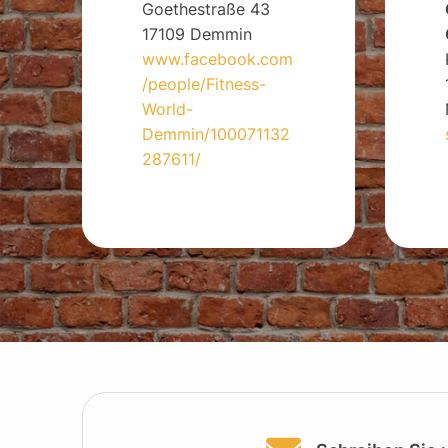
Goethestraße 43
17109 Demmin
www.facebook.com
/people/Fitness-
World-
Demmin/100071132
287611/