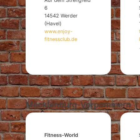
6
14542 Werder
(Havel)
www.enjoy-
fitnessclub.de
Mecklenburg-Vorpommern
Fitness-World