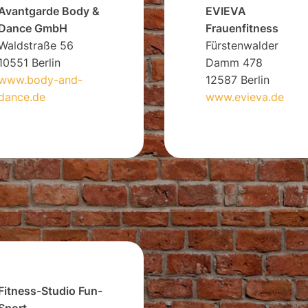
Avantgarde Body &
EVIEVA
Dance GmbH
Frauenfitness
Waldstraße 56
Fürstenwalder
10551 Berlin
Damm 478
www.body-and-
12587 Berlin
dance.de
www.evieva.de
Fitness-Studio Fun-
Sport