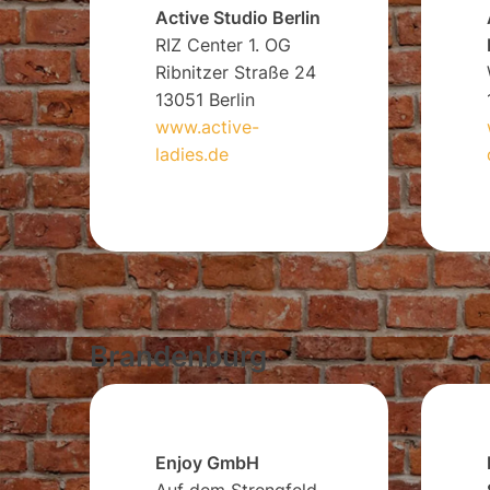
Active Studio Berlin
RIZ Center 1. OG
Ribnitzer Straße 24
13051 Berlin
www.active-
ladies.de
Brandenburg
Enjoy GmbH
Auf dem Strengfeld