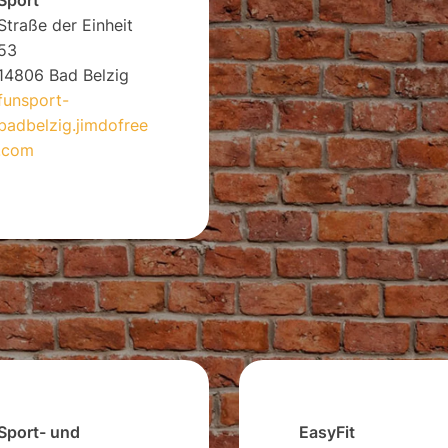
Straße der Einheit
53
14806 Bad Belzig
funsport-
badbelzig.jimdofree
.com
Sport- und
EasyFit