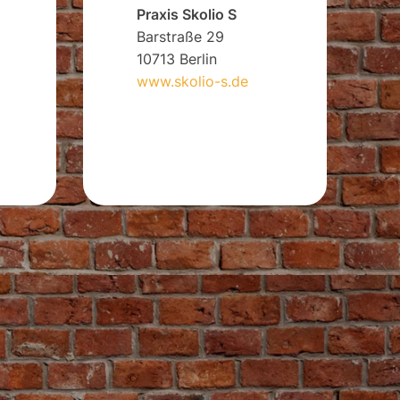
Praxis Skolio S
Barstraße 29
10713 Berlin
www.skolio-s.de