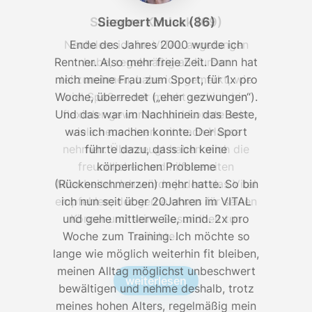
Susanne Kohlack (69)
Siegbert Muck (86)
Nachdem ich im VITAL angefangen
Ende des Jahres 2000 wurde ich
Rentner. Also mehr freie Zeit. Dann hat
habe, regelmäßig an Kursen
R
mich meine Frau zum Sport, für 1x pro
teilzunehmen, habe ich gemerkt, wie
m
Woche, überredet („eher gezwungen“).
viel Spaß es mir macht und ich bin
W
Und das war im Nachhinein das Beste,
flexibler geworden und konnte sehr
U
was ich machen konnte. Der Sport
viele neue Ideen mit nach Hause
nehmen. Überzeugt haben mich die
führte dazu, dass ich keine
freundlichen und hilfsbereiten
körperlichen Probleme
(Rückenschmerzen) mehr hatte. So bin
Mitarbeiter. Ich würde jedem das Vital
(
empfehlen, der gerne etwas für seinen
ich nun seit über 20Jahren im VITAL
und gehe mittlerweile, mind. 2x pro
Körper und seine Gesundheit tun
Woche zum Training. Ich möchte so
möchte.
lange wie möglich weiterhin fit bleiben,
l
meinen Alltag möglichst unbeschwert
m
weiterlesen
bewältigen und nehme deshalb, trotz
meines hohen Alters, regelmäßig mein
m