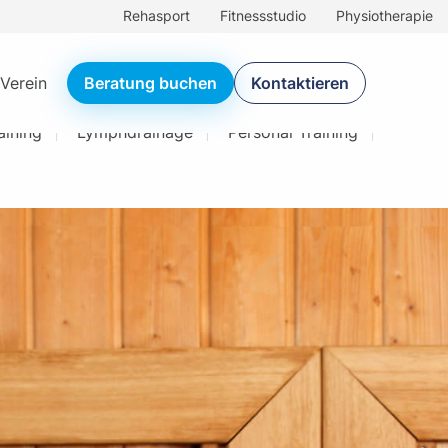
Rehasport
Fitnessstudio
Physiotherapie
Verein
Beratung buchen
Kontaktieren
ining
Lymphdrainage
Personal Training