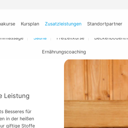
hakurse
Kursplan
Zusatzleistungen
Standortpartner
ahlmassage
Sauna
Freizeitkurse
Beckenbodentra
Ernährungscoaching
e Leistung
ts Besseres für
en in der heißen
r giftige Stoffe