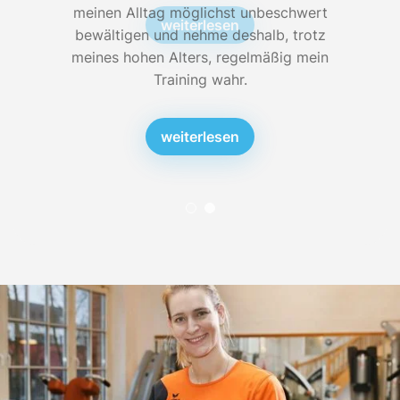
meinen Alltag möglichst unbeschwert
m
weiterlesen
bewältigen und nehme deshalb, trotz
meines hohen Alters, regelmäßig mein
m
Training wahr.
weiterlesen