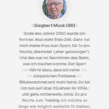
Susanne Kohlack (69)
Siegbert Muck (86)
Nachdem ich im VITAL angefangen
Ende des Jahres 2000 wurde ich
Rentner. Also mehr freie Zeit. Dann hat
habe, regelmäßig an Kursen
R
mich meine Frau zum Sport, für 1x pro
teilzunehmen, habe ich gemerkt, wie
m
Woche, überredet („eher gezwungen“).
viel Spaß es mir macht und ich bin
W
Und das war im Nachhinein das Beste,
flexibler geworden und konnte sehr
U
was ich machen konnte. Der Sport
viele neue Ideen mit nach Hause
nehmen. Überzeugt haben mich die
führte dazu, dass ich keine
freundlichen und hilfsbereiten
körperlichen Probleme
(Rückenschmerzen) mehr hatte. So bin
Mitarbeiter. Ich würde jedem das Vital
(
empfehlen, der gerne etwas für seinen
ich nun seit über 20Jahren im VITAL
und gehe mittlerweile, mind. 2x pro
Körper und seine Gesundheit tun
Woche zum Training. Ich möchte so
möchte.
lange wie möglich weiterhin fit bleiben,
l