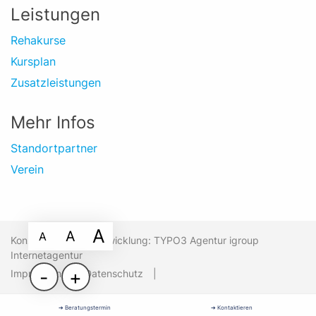
Leistungen
Rehakurse
Kursplan
Zusatzleistungen
Mehr Infos
Standortpartner
Verein
A
A
A
Konzept und Webentwicklung: TYPO3 Agentur igroup
Internetagentur
-
+
Impressum
Datenschutz
➔ Beratungstermin
➔ Kontaktieren