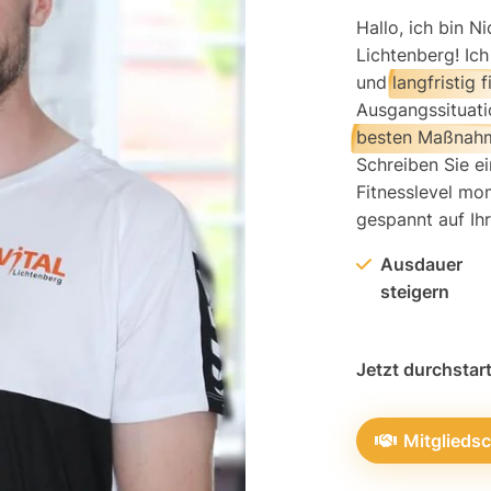
Hallo, ich bin N
Lichtenberg! Ich 
und
langfristig f
Ausgangssituati
besten Maßnah
Schreiben Sie e
Fitnesslevel mo
gespannt auf Ih
Ausdauer
steigern
Jetzt durchstar
Mitgliedsc