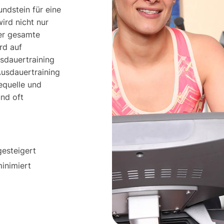
ndstein für eine
ird nicht nur
der gesamte
rd auf
sdauertraining
Ausdauertraining
equelle und
und oft
esteigert
minimiert