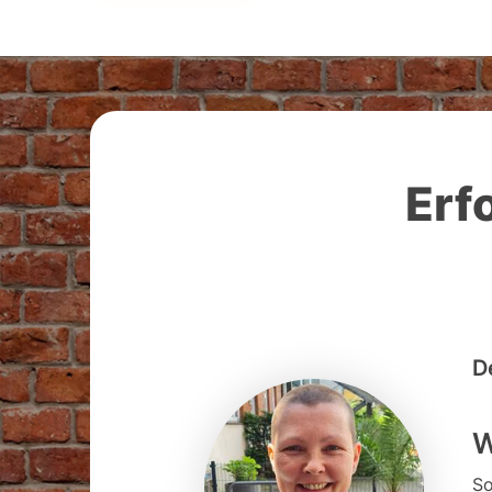
Erf
D
W
So