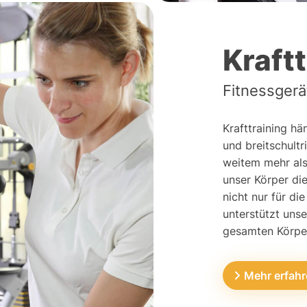
Kraft
Fitnessgerä
Krafttraining h
und breitschultr
weitem mehr als
unser Körper die
nicht nur für di
unterstützt uns
gesamten Körpe
Mehr erfah