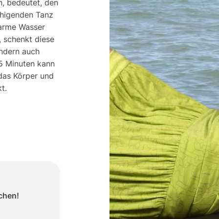
n, bedeutet, den
uhigenden Tanz
warme Wasser
, schenkt diese
ondern auch
15 Minuten kann
 das Körper und
t.
chen!