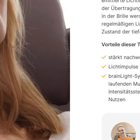
emittierte Licht
der Übertragung
in der Brille we
regelmäßigen Li
Zustand der tie
Vorteile dieser
stärkt nachw
Lichtimpulse
brainLight-S
laufenden Mu
Intensitätsst
Nutzen