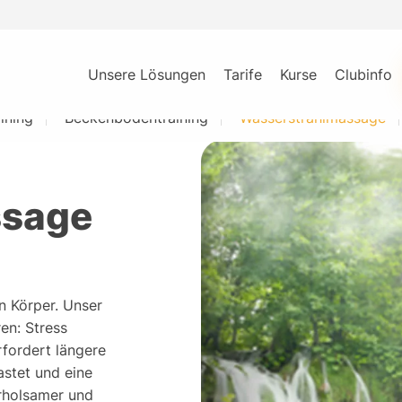
Unsere Lösungen
Tarife
Kurse
Clubinfo
ining
Beckenbodentraining
Wasserstrahlmassage
ssage
n Körper. Unser
ren: Stress
rfordert längere
stet und eine
erholsamer und