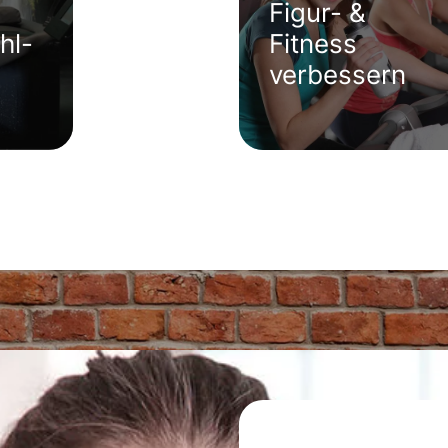
Figur- &
hl-
Fitness
Rücken
verbessern
stärken