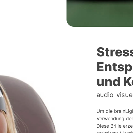
Stres
Entsp
und K
audio-visue
Um die brainLig
Verwendung der b
Diese Brille erz